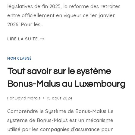
législatives de fin 2025, la réforme des retraites
entre officiellement en vigueur ce 1er janvier
2026. Pour les…
RÉFORME
LIRE LA SUITE
RETRAITES
LUXEMBOURG
NON CLASSÉ
2026
:
Tout savoir sur le système
LE
GUIDE
Bonus-Malus au Luxembourg
INDISPENSABLE
Par
David Morais
15 août 2024
Comprendre le Système de Bonus-Malus Le
système de Bonus-Malus est un mécanisme
utilisé par les compagnies d’assurance pour